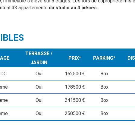
 l’immeuble s’élève sur 5 étages. Les lots de copropriété mis e
entent 33 appartements
du studio au 4 pièces
.
IBLES
TERRASSE /
TAGE
PRIX*
PARKING*
DI
JARDIN
RDC
Oui
162500 €
Box
ème
Oui
178500 €
Box
ème
Oui
241500 €
Box
ème
Oui
250500 €
Box